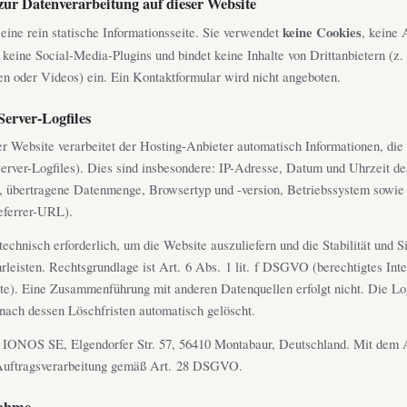
zur Datenverarbeitung auf dieser Website
eine rein statische Informationsseite. Sie verwendet
keine Cookies
, keine 
keine Social-Media-Plugins und bindet keine Inhalte von Drittanbietern (z.
ten oder Videos) ein. Ein Kontaktformular wird nicht angeboten.
Server-Logfiles
r Website verarbeitet der Hosting-Anbieter automatisch Informationen, die
Server-Logfiles). Dies sind insbesondere: IP-Adresse, Datum und Uhrzeit de
, übertragene Datenmenge, Browsertyp und -version, Betriebssystem sowie 
eferrer-URL).
echnisch erforderlich, um die Website auszuliefern und die Stabilität und S
leisten. Rechtsgrundlage ist Art. 6 Abs. 1 lit. f DSGVO (berechtigtes Int
te). Eine Zusammenführung mit anderen Datenquellen erfolgt nicht. Die L
nach dessen Löschfristen automatisch gelöscht.
 IONOS SE, Elgendorfer Str. 57, 56410 Montabaur, Deutschland. Mit dem A
 Auftragsverarbeitung gemäß Art. 28 DSGVO.
nahme