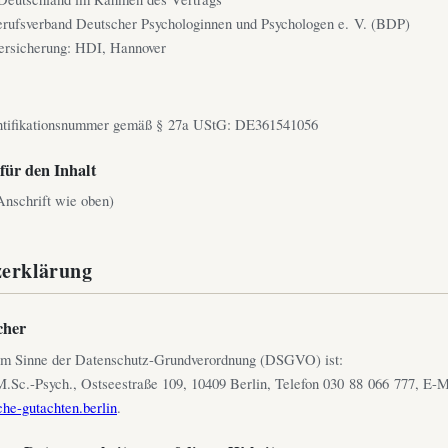
erufsverband Deutscher Psychologinnen und Psychologen e. V. (BDP)
versicherung: HDI, Hannover
ntifikationsnummer gemäß § 27a UStG: DE361541056
für den Inhalt
nschrift wie oben)
zerklärung
cher
 im Sinne der Datenschutz-Grundverordnung (DSGVO) ist:
.Sc.-Psych., Ostseestraße 109, 10409 Berlin, Telefon 030 88 066 777, E-M
he-gutachten.berlin
.