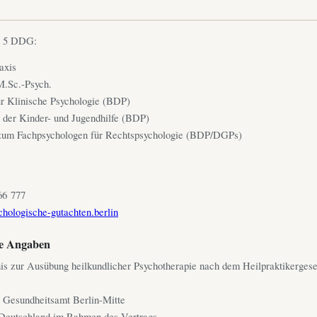
§ 5 DDG:
axis
M.Sc.-Psych.
r Klinische Psychologie (BDP)
 der Kinder- und Jugendhilfe (BDP)
 zum Fachpsychologen für Rechtspsychologie (BDP/DGPs)
66 777
hologische-gutachten.berlin
he Angaben
nis zur Ausübung heilkundlicher Psychotherapie nach dem Heilpraktikergese
 Gesundheitsamt Berlin-Mitte
 Deutschland im Rahmen des Vertrags