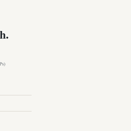
h.
Ps)